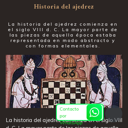
Historia del ajedrez
La historia del ajedrez comienza en 
el siglo VIII d. C. La mayor parte de 
las piezas de aquella época estaba 
representada en modo abstracto y 
con formas elementales. 
Contacto
por
La historia del ajedrez comienza en el siglo VIII
WhatsApp
d. C. La mayor parte de las piezas de aquella